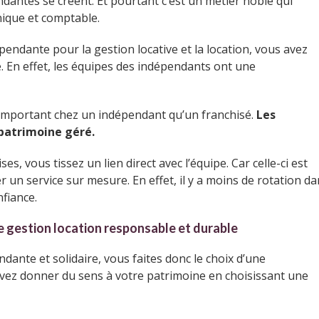
dantes se créent. Et pourtant c’est un métier noble qui
nique et comptable.
endante pour la gestion locative et la location, vous avez
é. En effet, les équipes des indépendants ont une
s important chez un indépendant qu’un franchisé.
Les
patrimoine géré.
s, vous tissez un lien direct avec l’équipe. Car celle-ci est
un service sur mesure. En effet, il y a moins de rotation da
fiance.
 gestion location responsable et durable
ante et solidaire, vous faites donc le choix d’une
ez donner du sens à votre patrimoine en choisissant une