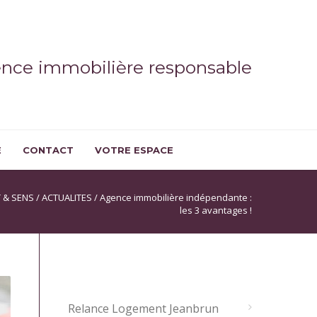
ence immobilière responsable
E
CONTACT
VOTRE ESPACE
 & SENS
/
ACTUALITES
/
Agence immobilière indépendante :
les 3 avantages !
ARTICLES RÉCENTS
Relance Logement Jeanbrun