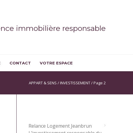
ence immobilière responsable
E
CONTACT
VOTRE ESPACE
APPART & SENS
/
INVESTISSEMENT
/
Page 2
ARTICLES RÉCENTS
Relance Logement Jeanbrun