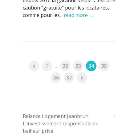
depuis 2016 la garantie Visale. C'est une
caution "gratuite" pour les locataires,
comme pour les...
read more →
1
...
32
33
34
35
36
37
ARTICLES RÉCENTS
Relance Logement Jeanbrun
L’investissement responsable du
bailleur privé