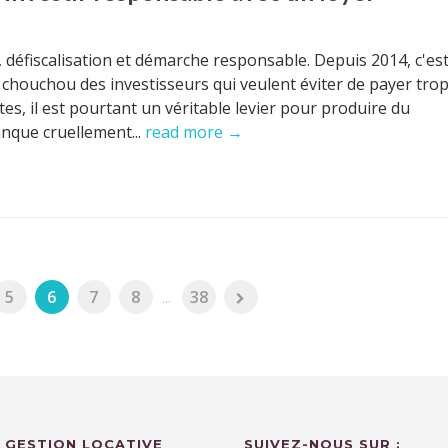
t, défiscalisation et démarche responsable. Depuis 2014, c'es
on chouchou des investisseurs qui veulent éviter de payer tro
es, il est pourtant un véritable levier pour produire du
nque cruellement...
read more →
5
6
7
8
...
38
 GESTION LOCATIVE
SUIVEZ-NOUS SUR :